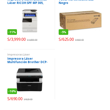
Láser RICOH SPF MP 305,
Negro
Blanco y Negro
-
11%
-
5%
S/
3,999.00
S/
625.00
S/
4,500.00
S/
660.00
Impresoras Láser
Impresora Láser
Multifunción Brother DCP-
1617NW Monocromo –
Copiadora/Impresora/Escán
er
-
16%
S/
690.00
S/
820.00