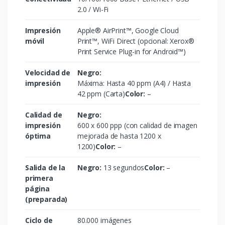
2.0 / Wi-Fi
Impresión
Apple® AirPrint™, Google Cloud
móvil
Print™, WiFi Direct (opcional: Xerox®
Print Service Plug-in for Android™)
Velocidad de
Negro:
impresión
Máxima: Hasta 40 ppm (A4) / Hasta
42 ppm (Carta)
Color:
–
Calidad de
Negro:
impresión
600 x 600 ppp (con calidad de imagen
óptima
mejorada de hasta 1200 x
1200)
Color:
–
Salida de la
Negro:
13 segundos
Color:
–
primera
página
(preparada)
Ciclo de
80.000 imágenes