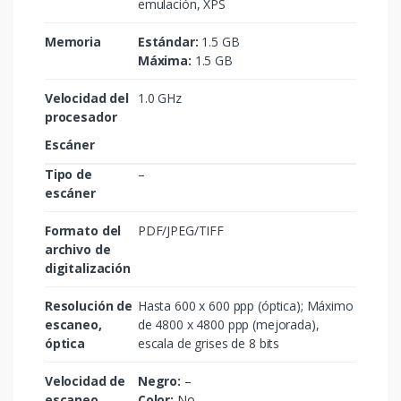
emulación, XPS
Memoria
Estándar:
1.5 GB
Máxima:
1.5 GB
Velocidad del
1.0 GHz
procesador
Escáner
Tipo de
–
escáner
Formato del
PDF/JPEG/TIFF
archivo de
digitalización
Resolución de
Hasta 600 x 600 ppp (óptica); Máximo
escaneo,
de 4800 x 4800 ppp (mejorada),
óptica
escala de grises de 8 bits
Velocidad de
Negro:
–
escaneo
Color:
No