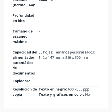
(normal, A4):
Profundidad
–
en bits
Tamaño de
–
escaneo,
máximo
Capacidad del
50 hojas: Tamaños personalizados:
alimentador
142 x 147 mm a 216 x 356 mm
automático
de
documentos
Copiadora
Resolución de
Texto en negro:
600 x600 ppp
copia
Texto y gráficos en color:
No