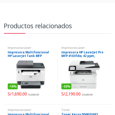
Productos relacionados
Impresoras Láser
Impresoras Láser
Impresora Multifuncional
Impresora HP LaserJet Pro
HP LaserJet Tank MFP
MFP 4103fdw, 42 ppm,
2602sdw B/N
1200×1200 ppp, USB/LAN/Wifi
-
16%
-
33%
S/
1,690.00
S/
2,190.00
S/
2,000.00
S/
3,250.00
Impresoras Láser
Toner
Impresora Multifuncional
Toner Xerox 006R01683