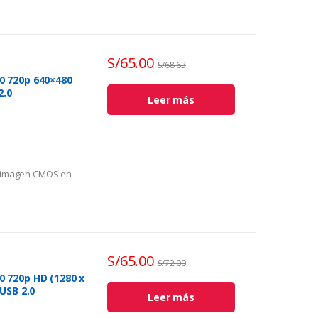
S/
65.00
S/
68.63
 720p 640×480
2.0
Leer más
e imagen CMOS en
its
x 480
S/
65.00
S/
72.00
 720p HD (1280 x
USB 2.0
Leer más