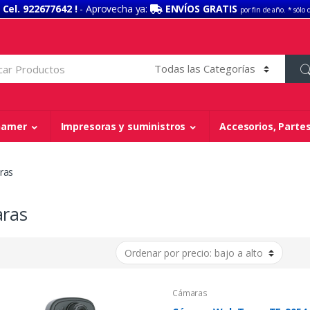
 Cel. 922677642 !
- Aprovecha ya:
ENVÍOS GRATIS
por fin de año. * sólo 
 Gamer
Impresoras y suministros
Accesorios, Partes
ras
ras
Cámaras