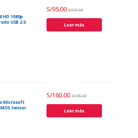
S/
95.00
S/
101.04
0 HD 1080p
rado USB 2.0
Leer más
S/
160.00
S/
195.00
a Microsoft
 CMOS Sensor
Leer más