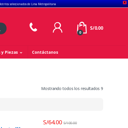
X
distritos seleccionados de Lima Metropolitana
S/
0.00
0
 y Piezas
Contáctanos
Mostrando todos los resultados 9
S/
64.00
S/
100.00