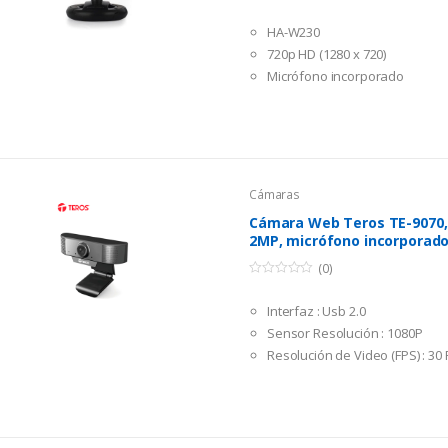
0
o
HA-W230
u
t
720p HD (1280 x 720)
o
f
Micrófono incorporado
5
USB 2.0
Cámaras
Cámara Web Teros TE-9070,
2MP, micrófono incorporado,
(0)
0
o
Interfaz : Usb 2.0
u
t
Sensor Resolución : 1080P
o
f
Resolución de Video (FPS) : 30 
5
Captura de Vídeo : Hasta 640×
Captura de Fotografía : Hasta
Micrófono: Integrado