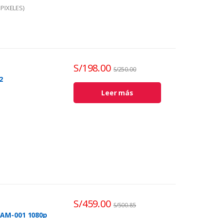
PIXELES)
S/
198.00
S/
250.00
2
Leer más
 mm
S/
459.00
S/
500.85
CAM-001 1080p