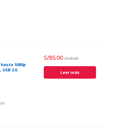
S/
85.00
S/
100.00
 hasta 1080p
 USB 2.0.
Leer más
Fps
480
 640×480