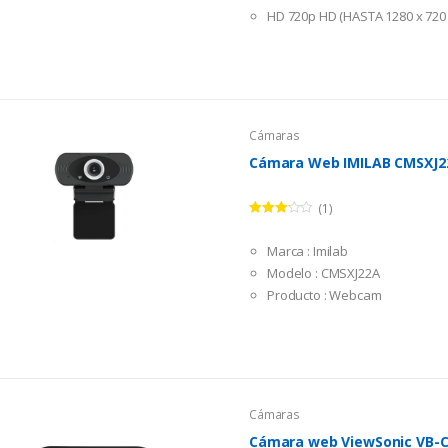
f
HD 720p HD (HASTA 1280 x 720 
5
Conexión: USB 2.0
Cámaras
Cámara Web IMILAB CMSXJ2
(1)
Valorad
o en
Marca : Imilab
3.00
de
5
Modelo : CMSXJ22A
Producto : Webcam
Resolución : 2MP Full HD
Color : Black
Dimensiones : 71.5 × 35 × 120
Cámaras
Cámara web ViewSonic VB-