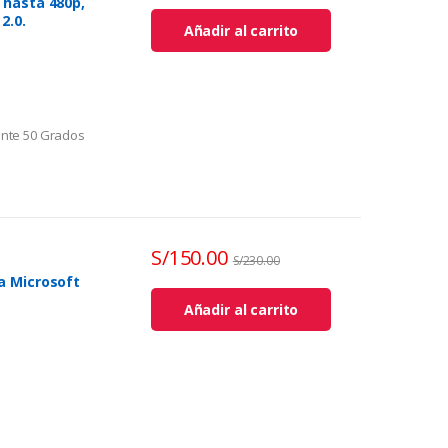
 hasta 480p,
2.0.
Añadir al carrito
Lente 50 Grados
 Fps
480
 640×480
S/
150.00
S/
230.00
a Microsoft
Añadir al carrito