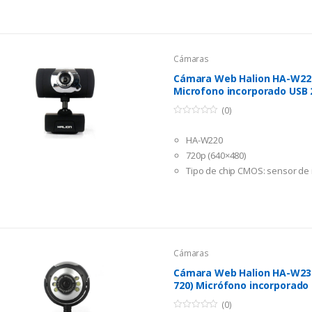
Cámaras
Cámara Web Halion HA-W220
Microfono incorporado USB 
(0)
0
o
HA-W220
u
t
720p (640×480)
o
f
Tipo de chip CMOS: sensor d
5
color
Formato de vídeo : RGB de 24 b
Alto poder de resolución: 640 
USB 2.0
Cámaras
Cámara Web Halion HA-W230
720) Micrófono incorporado 
(0)