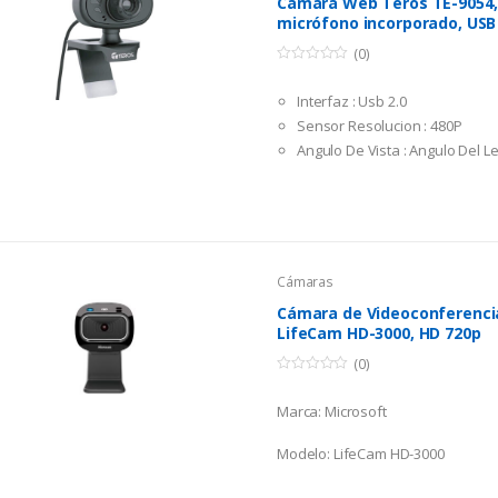
Cámara Web Teros TE-9054,
micrófono incorporado, USB 
(0)
0
o
Interfaz : Usb 2.0
u
t
Sensor Resolucion : 480P
o
f
Angulo De Vista : Angulo Del 
5
Resolución De Video (FPS) : 30
Captura De Vídeo : Hasta 640×
Captura De Fotografia : Hasta
Micrófono: Integrado
Cámaras
Cámara de Videoconferenci
LifeCam HD-3000, HD 720p
(0)
0
o
Marca: Microsoft
u
t
o
f
Modelo: LifeCam HD-3000
5
Micrófono: Integrado