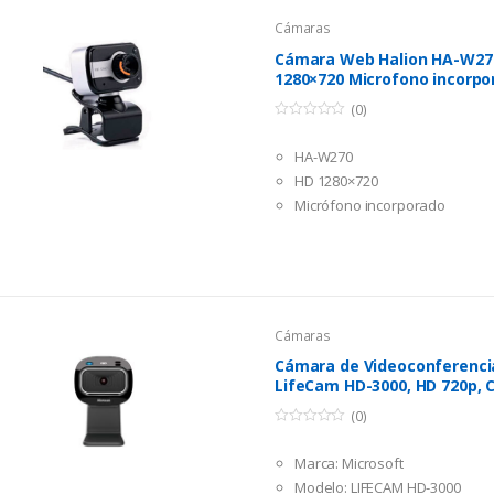
Cámaras
Cámara Web Halion HA-W27
1280×720 Microfono incorpo
(0)
0
o
HA-W270
u
t
HD 1280×720
o
f
Micrófono incorporado
5
USB 2.0
Cámaras
Cámara de Videoconferenci
LifeCam HD-3000, HD 720p,
(0)
0
o
Marca: Microsoft
u
t
Modelo: LIFECAM HD-3000
o