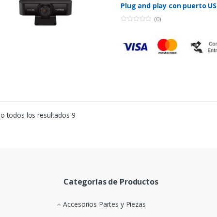
Plug and play con puerto US
(0)
0
o
u
t
o
f
5
 todos los resultados 9
Categorías de Productos
Accesorios Partes y Piezas