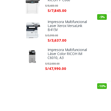
S/
8,400.00
S/
7,845.00
-
5%
Impresora Multifuncional
Laser Xerox VersaLink
B415V
S/
3,990.00
S/
3,637.00
Impresora Multifuncional
Láser Color RICOH IM
C6010, A3
S/
52,000.00
S/
47,990.00
-
10%