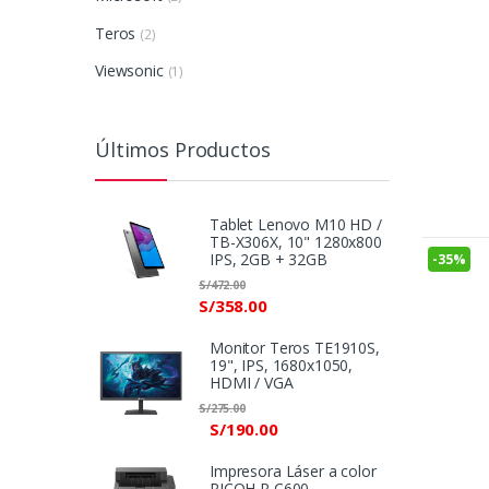
Teros
(2)
Viewsonic
(1)
Últimos Productos
Tablet Lenovo M10 HD /
TB-X306X, 10" 1280x800
IPS, 2GB + 32GB
-
35%
S/
472.00
S/
358.00
Monitor Teros TE1910S,
19", IPS, 1680x1050,
HDMI / VGA
S/
275.00
S/
190.00
Impresora Láser a color
RICOH P C600