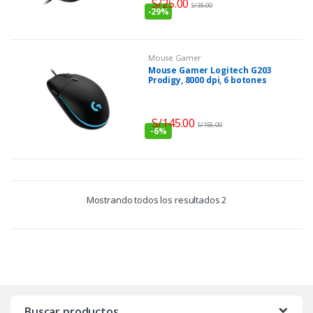
S/
25.00
S/
35.00
-
29%
Mouse Gamer
Mouse Gamer Logitech G203
Prodigy, 8000 dpi, 6 botones
programables, Negro, USB.
S/
145.00
S/
155.00
-
6%
Mostrando todos los resultados 2
Buscar productos