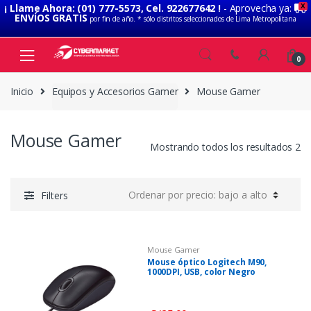
¡ Llame Ahora: (01) 777-5573, Cel. 922677642 !
- Aprovecha ya:
X
ENVÍOS GRATIS
por fin de año. * sólo distritos seleccionados de Lima Metropolitana
Skip to navigation
Skip to content
0
Inicio
Equipos y Accesorios Gamer
Mouse Gamer
Mouse Gamer
Mostrando todos los resultados 2
Filters
Mouse Gamer
Mouse óptico Logitech M90,
1000DPI, USB, color Negro