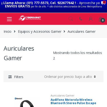
¡ Llame Ahora: (01) 777-5573, Cel. 922677642 !
- Aprovecha ya:
X
ENVÍOS GRATIS
por fin de año. * sólo distritos seleccionados de Lima Metropolitana
Skip to navigation
Skip to content
0
Inicio
Equipos y Accesorios Gamer
Auriculares Gamer
Auriculares
Mostrando todos los resultados
Gamer
2
Filters
Auriculares Gamer
Audifono Motorola Wireless
Bluetooth Stereo Pulse Escape
Black SH012