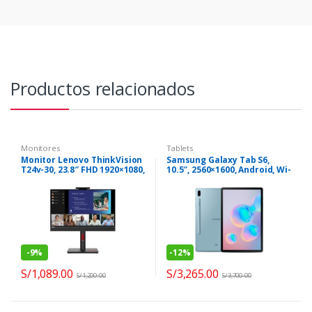
Productos relacionados
Monitores
Tablets
Monitor Lenovo ThinkVision
Samsung Galaxy Tab S6,
T24v-30, 23.8″ FHD 1920×1080,
10.5″, 2560×1600, Android, Wi-
HDMI, DP, VGA
Fi, Bluetooth (SM-
T860NZBAPEO)
-
9%
-
12%
S/
1,089.00
S/
3,265.00
S/
1,200.00
S/
3,700.00