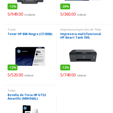
-
12%
-
20%
S/
949.00
S/
360.00
S/
1,080.00
S/
450.00
Toner
Impresoras Inyección de Tinta
Toner HP 80A Negro (CF280A)
Impresora multifuncional
HP Smart Tank 500,
Impresión/Escaneo/Copia
-
12%
-
12%
S/
520.00
S/
749.00
S/
590.00
S/
850.00
Tintas
Botella de Tinta HP GT52
Amarillo (M0H56AL)