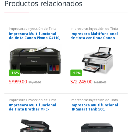
Productos relacionados
Impresoras Inyección de Tinta
Impresoras Inyección de Tinta
Impresora Multifuncional
Impresora Multifuncional
de tinta Canon Pixma G4110,
de tinta continua Canon
imprime/escanea/copia/fax,
Maxify GX6010,
Wi-Fi/USB 2.0
imprime/escanea/copia,
WiFi/USB/LAN
-
16%
-
12%
S/
999.00
S/
2,245.00
S/
1,190.00
S/
2,550.00
Impresoras Inyección de Tinta
Impresoras Inyección de Tinta
Impresora Multifuncional
Impresora multifuncional
de Tinta Brother MFC-
HP Smart Tank 500,
T920DW InkBenefit Tank
Impresión/Escaneo/Copia