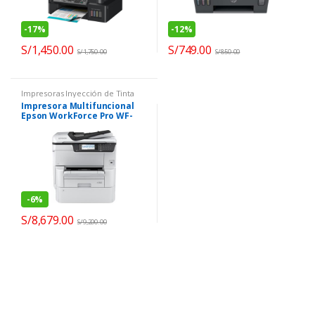
-
17%
-
12%
S/
1,450.00
S/
749.00
S/
1,750.00
S/
850.00
Impresoras Inyección de Tinta
Impresora Multifuncional
Epson WorkForce Pro WF-
C878R
-
6%
S/
8,679.00
S/
9,200.00