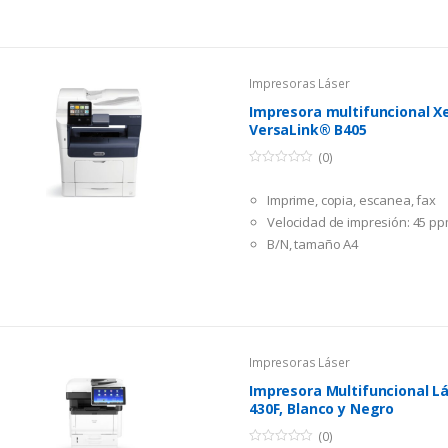
Suministro: Toner Kyocera TK-
paginas
Impresoras Láser
Impresora multifuncional X
VersaLink® B405
(0)
0
GARANTÍA: 12 meses.
o
Imprime, copia, escanea, fax
u
Plazo de entrega:
t
Velocidad de impresión: 45 p
o
f
B/N, tamaño A4
Lima
:
24 a 48 Horas.
5
Resolución, hasta 1200×1200 
Provincias
:
de 2 a 4 días según 
Conexión USB / Wifi / LAN
Impresoras Láser
Impresora Multifuncional L
430F, Blanco y Negro
GARANTÍA: 12 meses.
(0)