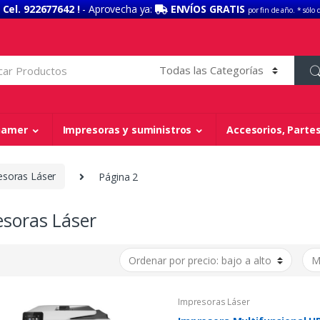
 Cel. 922677642 !
- Aprovecha ya:
ENVÍOS GRATIS
por fin de año. * sólo 
 Gamer
Impresoras y suministros
Accesorios, Partes
esoras Láser
Página 2
esoras Láser
Impresoras Láser