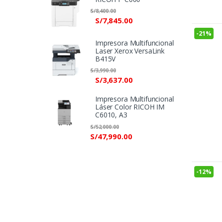
S/
8,400.00
S/
7,845.00
-
21%
Impresora Multifuncional
Laser Xerox VersaLink
B415V
S/
3,990.00
S/
3,637.00
Impresora Multifuncional
Láser Color RICOH IM
C6010, A3
S/
52,000.00
S/
47,990.00
-
12%