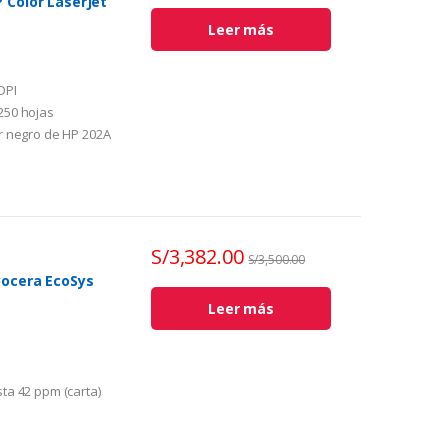
 Color LaserJet
Leer más
DPI
250 hojas
r negro de HP 202A
1200 x 1200 DPI
S/
3,382.00
S/
3,500.00
yocera EcoSys
Leer más
 destino.
ta 42 ppm (carta)