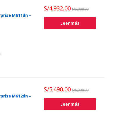
S/
4,932.00
S/
5,900.00
rprise M611dn –
Leer más
s
7X 147Y, negro
destino.
S/
5,490.00
S/
6,980.00
rprise M612dn –
Leer más