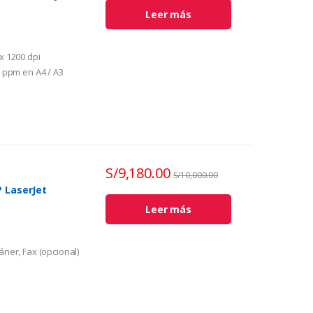
Leer más
x 1200 dpi
2 ppm en A4 / A3
por mes
-6117 Rinde 15,000
S/
9,180.00
S/
10,000.00
P LaserJet
Leer más
ner, Fax (opcional)
destino.