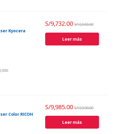
S/
9,732.00
S/
10,500.00
áser Kyocera
Leer más
destino.
,000
2
WLAN
S/
9,985.00
S/
10,500.00
ser Color RICOH
Leer más